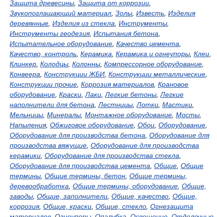
Защита древесины
,
Защита от коррозии
,
Звукопоглащающий материал
,
Золы
,
Известь
,
Изделия
деревянные
,
Изделия из стекла
,
Инструменты
,
Инструменты геодезия
,
Испытания бетона
,
Испытательное оборудование
,
Качество цемента
,
Качество, контроль
,
Керамика
,
Керамика и огнеупоры
,
Клеи
,
Клинкер
,
Колодцы
,
Колонны
,
Компрессорное оборудование
,
Конвеера
,
Конструкции ЖБИ
,
Конструкции металлические
,
Конструкции прочие
,
Коррозия материалов
,
Крановое
оборудование
,
Краски
,
Лаки
,
Легкие бетоны
,
Легкие
наполнители для бетона
,
Лестницы
,
Лотки
,
Мастики
,
Мельницы
,
Минералы
,
Монтажное оборудование
,
Мосты
,
Напыления
,
Обжиговое оборудование
,
Обои
,
Оборудование
,
Оборудование для производства бетона
,
Оборудование для
производства вяжущие
,
Оборудование для производства
керамики
,
Оборудование для производства стекла
,
Оборудование для производства цемента
,
Общие
,
Общие
термины
,
Общие термины, бетон
,
Общие термины,
деревообработка
,
Общие термины, оборудование
,
Общие,
заводы
,
Общие, заполнители
,
Общие, качество
,
Общие,
коррозия
,
Общие, краски
,
Общие, стекло
,
Огнезащита
материалов
,
Огнеупоры
,
Опалубка
,
Освещение
,
Отделочные