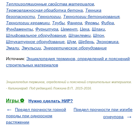
Теплоизоляционные свойства материалов
,
Термовлажносная обработка бетона
,
Техника
безопасности
,
Технологии
,
Технологии бетонирования
,
Технологии керамики
,
Трубы
,
Фанера
,
Фермы
,
Фибра
,
Фундаменты
,
Фурнитура
,
Цемент
,
Цеха
,
Шлаки
,
Шлифовальное оборудование
,
Шпаклевки
,
Шпон
,
Штукатурное оборудование
,
Шум
,
Щебень
,
Экономика
,
Эмали
,
Эмульсии
,
Энергетическое оборудование
Источник:
Энциклопедия терминов, определений и пояснений
строительных материалов
Энциклопедия терминов, определений и пояснений строительных материалов.
- Калининград
.
Под редакцией Ложкина В.П.
.
2015-2016
.
Игры ⚽
Нужно сделать НИР?
Предел прочности горной
Предел прочности при изгибе
породы при одноосном
огнеупора
растяжении