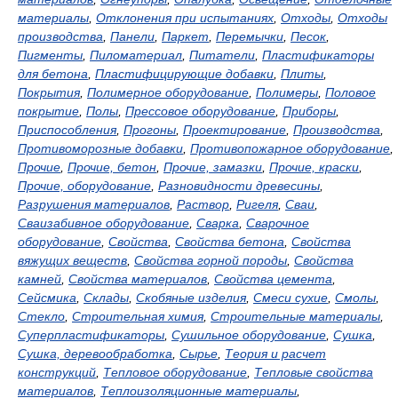
материалы
,
Отклонения при испытаниях
,
Отходы
,
Отходы
производства
,
Панели
,
Паркет
,
Перемычки
,
Песок
,
Пигменты
,
Пиломатериал
,
Питатели
,
Пластификаторы
для бетона
,
Пластифицирующие добавки
,
Плиты
,
Покрытия
,
Полимерное оборудование
,
Полимеры
,
Половое
покрытие
,
Полы
,
Прессовое оборудование
,
Приборы
,
Приспособления
,
Прогоны
,
Проектирование
,
Производства
,
Противоморозные добавки
,
Противопожарное оборудование
,
Прочие
,
Прочие, бетон
,
Прочие, замазки
,
Прочие, краски
,
Прочие, оборудование
,
Разновидности древесины
,
Разрушения материалов
,
Раствор
,
Ригеля
,
Сваи
,
Сваизабивное оборудование
,
Сварка
,
Сварочное
оборудование
,
Свойства
,
Свойства бетона
,
Свойства
вяжущих веществ
,
Свойства горной породы
,
Свойства
камней
,
Свойства материалов
,
Свойства цемента
,
Сейсмика
,
Склады
,
Скобяные изделия
,
Смеси сухие
,
Смолы
,
Стекло
,
Строительная химия
,
Строительные материалы
,
Суперпластификаторы
,
Сушильное оборудование
,
Сушка
,
Сушка, деревообработка
,
Сырье
,
Теория и расчет
конструкций
,
Тепловое оборудование
,
Тепловые свойства
материалов
,
Теплоизоляционные материалы
,