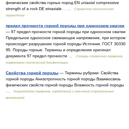
физические свойства горных пород EN uniaxial compressive
strength of а rock DE einaxiale… …
Справочник технического
переводчика
предел прочности горной породы при одноосном сжатии
— 97 предел прочности горной породы при одноосном сжатии
Предельное одноосное сжимающее напряжение, при котором
происходит разрушение горной породы Источник: ГОСТ 30330
95: Породы горные. Термины и определения оригинал
документа 97 предел прочности …
Словарь-справочник терминов
нормативно-технической документации
Свойства горной породы
— Термины рубрики: Свойства
горной породы Анизотропность горной породы Взаимосвязь
физических свойств горной породы Влажность горной породы
…
Энциклопедия терминов, определений и пояснений строительных
материалов