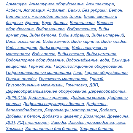
Арматура
,
Арматурное оборудование
,
Архитектура
,
Асбест
,
Аспирация
,
Асфальт
,
Балки
,
Без рубрики
,
Бетон
,
Бетонные и железобетонные
,
Блоки
,
Блоки оконные и
дверные
,
Бревно
,
Брус
,
Ванты
,
Вентиляция
,
Весовое
оборудование
,
Виброзащита
,
Вибротехника
,
Виды
арматуры
,
Виды бетона
,
Виды вибрации
,
Виды испарений
,
Виды испытаний
,
Виды камней
,
Виды кирпича
,
Виды кладки
,
Виды контроля
,
Виды коррозии
,
Виды нагрузок на
материалы
,
Виды полов
,
Виды стекла
,
Виды цемента
,
Водонапорное оборудование
,
Водоснабжение, вода
,
Вяжущие
вещества
,
Герметики
,
Гидроизоляционное оборудование
,
Гидроизоляционные материалы
,
Гипс
,
Горное оборудование
,
Горные породы
,
Горючесть материалов
,
Гравий
,
Грузоподъемные механизмы
,
Грунтовки
,
ДВП
,
Деревообрабатывающее оборудование
,
Деревообработка
,
ДЕФЕКТЫ
,
Дефекты керамики
,
Дефекты краски
,
Дефекты
стекла
,
Дефекты структуры бетона
,
Дефекты,
деревообработка
,
Деформации материалов
,
Добавки
,
Добавки в бетон
,
Добавки к цементу
,
Дозаторы
,
Древесина
,
ДСП
,
ЖД транспорт
,
Заводы
,
Заводы, производства, цеха
,
Замазки
,
Заполнители для бетона
,
Защита бетона
,